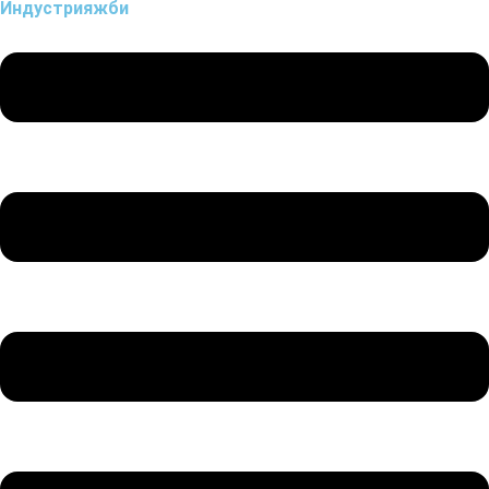
Индустрия
жби