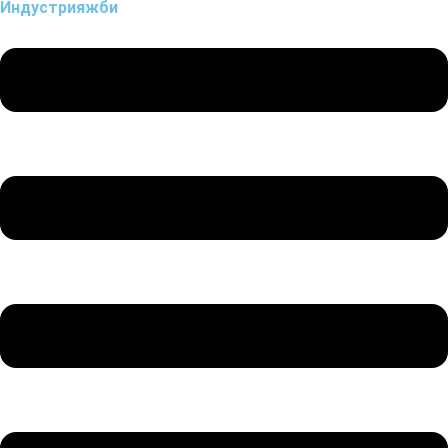
Индустрия
жби