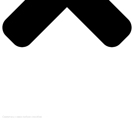
Главная
Каталог
Услуги
О компании
Нормативная документация
Статьи
Контакты
Свяжитесь с нами любым способом
+7 (965) 095-22-33