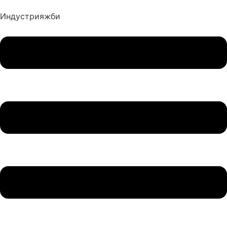
Индустрия
жби