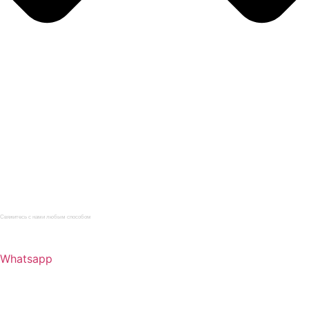
Главная
Каталог
Услуги
О компании
Нормативная документация
Статьи
Контакты
Свяжитесь с нами любым способом
+7 (965) 095-22-33
Whatsapp