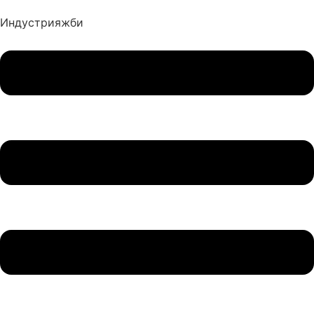
Индустрия
жби