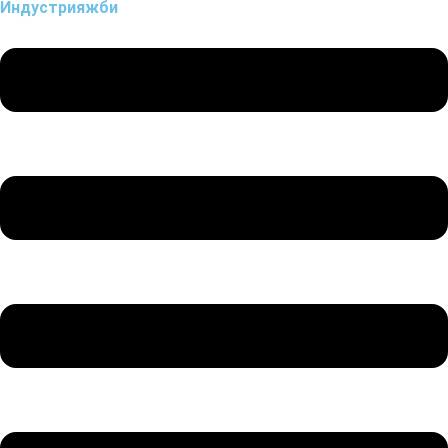
Индустрия
жби