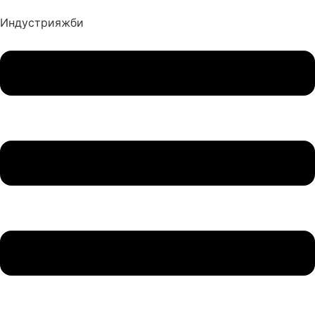
Индустрия
жби