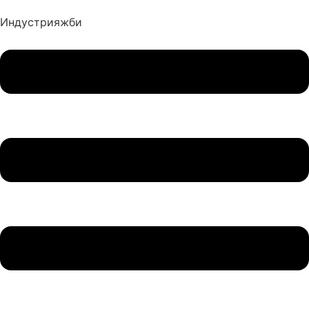
Индустрия
жби