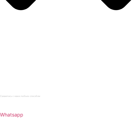
Главная
Каталог
Услуги
О компании
Нормативная документация
Статьи
Контакты
Свяжитесь с нами любым способом
+7 (965) 095-22-33
Whatsapp