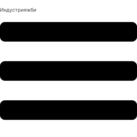
Индустрия
жби