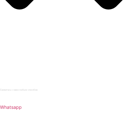
Главная
Каталог
Услуги
О компании
Нормативная документация
Статьи
Контакты
Свяжитесь с нами любым способом
+7 (965) 095-22-33
Whatsapp