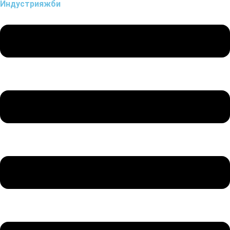
Индустрия
жби