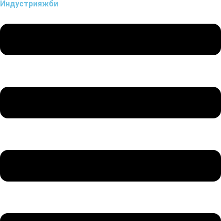
Индустрия
жби