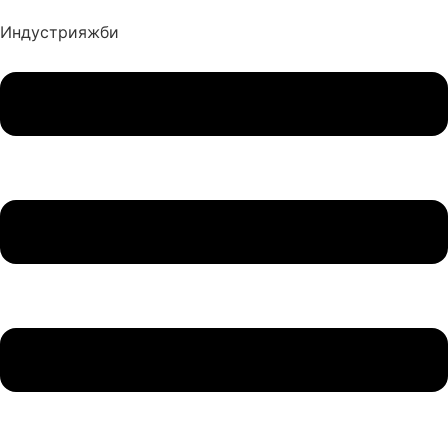
Индустрия
жби