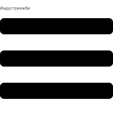
Индустрия
жби