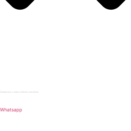
Главная
Каталог
Услуги
О компании
Нормативная документация
Статьи
Контакты
Свяжитесь с нами любым способом
+7 (965) 095-22-33
Whatsapp