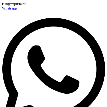
Перейти
Индустрия
жби
к
Whatsapp
содержимому